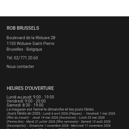
ROB BRUSSELS
Boulevard de la Woluwe 28
1150 Woluwe-Saint-Pierre
Bruxelles - Belgique
Tél.
02/771.20.60
Nous contacter
HEURES D'OUVERTURE
Lundi au jeudi: 9:00 - 19:00
Vendredi: 9:00 - 20:00
Samedi: 8:30 - 19:00
Le magasin est fermé le dimanche et les jours fériés.
Jours fériés en 2026 :
Lundi 6 avril 2026 (Pâques) -
Vendredi 1 mai 2026
(fête du travail) - Jeudi 14 mai 2026 (Ascension) - Lundi 25 mai 2026
(Pentecôte) - Mardi 21 juillet 2026 (fête nationale) - Samedi 15 août 2026
(Assomption) - Dimanche 1 novembre 2026 - Mercredi 11 novembre 2026