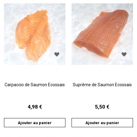
AJOUTER
AJO
À
À
LA
LA
LISTE
LIST
D'ACHATS
D'A
Carpaccio de Saumon Ecossais
Suprême de Saumon Ecossais
4,98 €
5,50 €
Ajouter au panier
Ajouter au panier