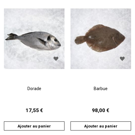
AJOUTER
AJO
À
À
LA
LA
LISTE
LIST
D'ACHATS
D'A
Dorade
Barbue
17,55 €
98,00 €
Ajouter au panier
Ajouter au panier