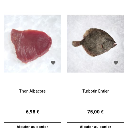
dé
AJOUTER
AJO
À
À
LA
LA
LISTE
LIST
D'ACHATS
D'A
Thon Albacore
Turbotin Entier
6,98 €
75,00 €
Ajouter au panier
Ajouter au panier