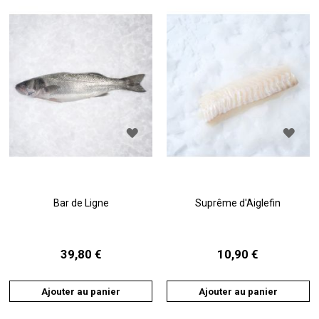
AJOUTER
AJO
À
À
LA
LA
LISTE
LIST
D'ACHATS
D'A
Bar de Ligne
Suprême d'Aiglefin
39,80 €
10,90 €
Ajouter au panier
Ajouter au panier