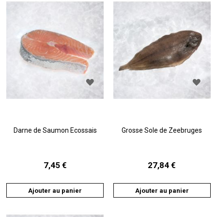
AJOUTER
AJO
À
À
LA
LA
LISTE
LIST
D'ACHATS
D'A
Darne de Saumon Ecossais
Grosse Sole de Zeebruges
7,45 €
27,84 €
Ajouter au panier
Ajouter au panier