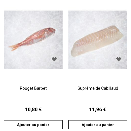
AJOUTER
AJO
À
À
LA
LA
LISTE
LIST
D'ACHATS
D'A
Rouget Barbet
Suprême de Cabillaud
10,80 €
11,96 €
Ajouter au panier
Ajouter au panier