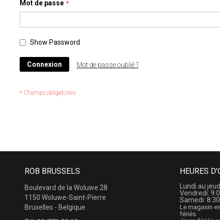
Mot de passe
Show Password
Connexion
Mot de passe oublié ?
ROB BRUSSELS
HEURES D'
Lundi au jeud
Boulevard de la Woluwe 28
Vendredi: 9:0
1150 Woluwe-Saint-Pierre
Samedi: 8:30
Bruxelles - Belgique
Le magasin es
fériés.