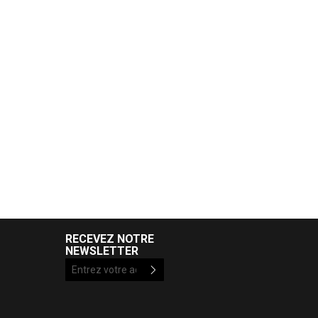
RECEVEZ NOTRE
NEWSLETTER
Inscription
à
notre
newsletter